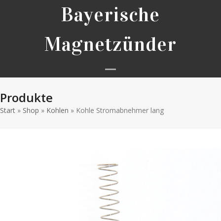
Skip
Bayerische
to
content
Magnetzünder
Open
Close
Produkte
mobile
mobile
Start
»
Shop
»
Kohlen
»
Kohle Stromabnehmer lang
menu
menu