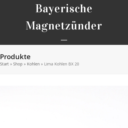
Skip
Bayerische
to
content
Magnetzünder
Open
Close
Produkte
mobile
mobile
Start
»
Shop
»
Kohlen
»
Lima Kohlen BX 20
menu
menu