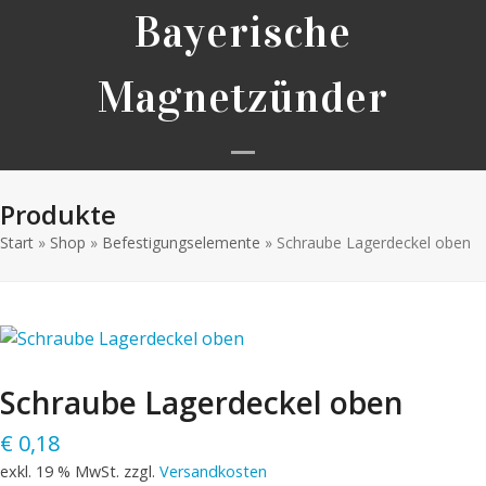
Skip
Bayerische
to
content
Magnetzünder
Open
Close
Produkte
mobile
mobile
Start
»
Shop
»
Befestigungselemente
menu
menu
»
Schraube Lagerdeckel oben
Schraube Lagerdeckel oben
€
0,18
exkl. 19 % MwSt.
zzgl.
Versandkosten