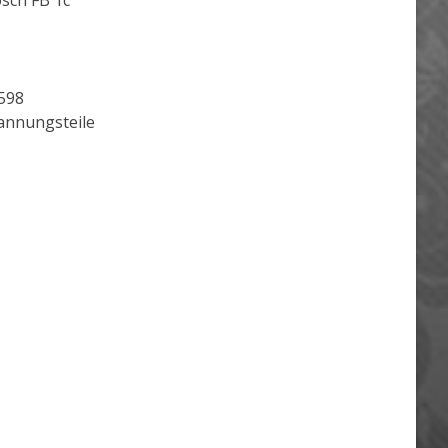
sch FB 1c
598
nnungsteile