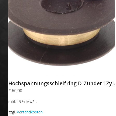
Hochspannungsschleifring D-Zünder 1Zyl.
€
60,00
exkl. 19 % MwSt.
zzgl.
Versandkosten