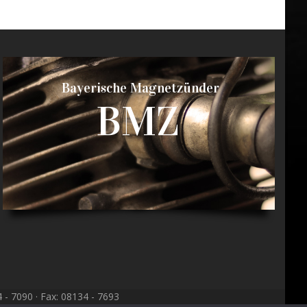
Bayerische Magnetzünder
BMZ
- 7090 · Fax: 08134 - 7693