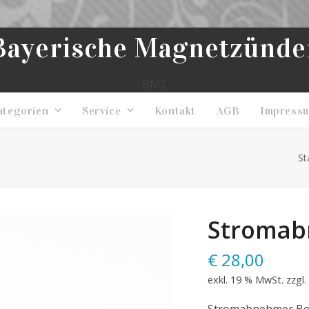
Bayerische Magnetzünde
BMZ
ategorien
Service
Kontakt
AGB
Impress
St
Stromab
€
28,00
exkl. 19 % MwSt.
zzgl.