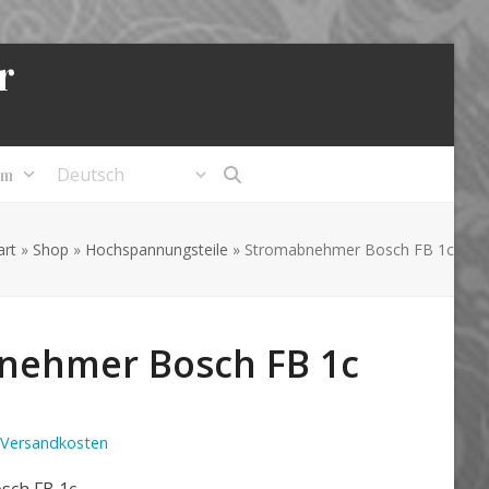
r
um
art
»
Shop
»
Hochspannungsteile
»
Stromabnehmer Bosch FB 1c
nehmer Bosch FB 1c
Versandkosten