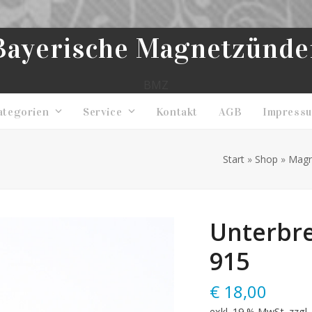
Bayerische Magnetzünde
BMZ
ategorien
Service
Kontakt
AGB
Impress
Start
»
Shop
»
Magn
Unterbre
915
€
18,00
exkl. 19 % MwSt.
zzgl.