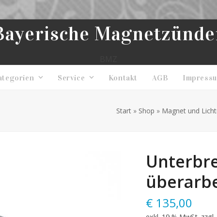
Bayerische Magnetzünde
BMZ
ategorien
Service
Kontakt
AGB
Impress
Start
»
Shop
»
Magnet und Lich
Unterbre
überarbe
€
135,00
exkl. 19 % MwSt.
zzgl.