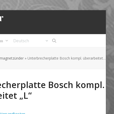
r
um
tmagnetzünder
»
Unterbrecherplatte Bosch kompl. überarbeitet…
cherplatte Bosch kompl.
itet „L“
Versandkosten