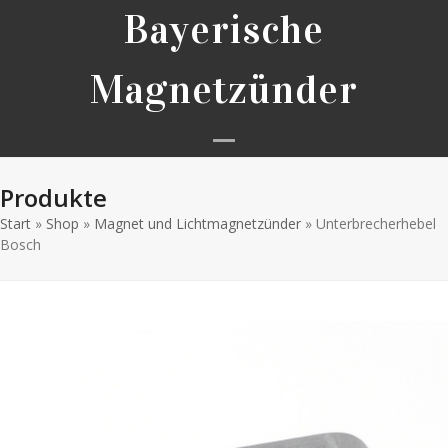
Skip
Bayerische
to
content
Magnetzünder
Open
Close
Produkte
mobile
mobile
Start
»
Shop
»
Magnet und Lichtmagnetzünder
menu
menu
»
Unterbrecherhebel
Bosch