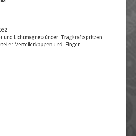
lla
032
t und Lichtmagnetzünder
,
Tragkraftspritzen
teiler-Verteilerkappen und -Finger