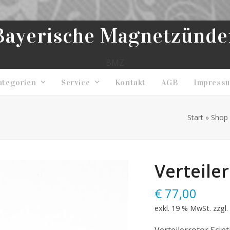
Bayerische Magnetzünde
BMZ
ategorien
Service
Kontakt
AGB
Impress
Start
»
Shop
Verteiler
€
77,00
exkl. 19 % MwSt.
zzgl.