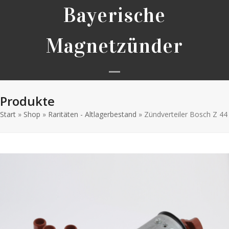
Skip
Bayerische
to
content
Magnetzünder
Open
Close
Produkte
mobile
mobile
Start
»
Shop
»
Raritäten - Altlagerbestand
menu
menu
»
Zündverteiler Bosch Z 44