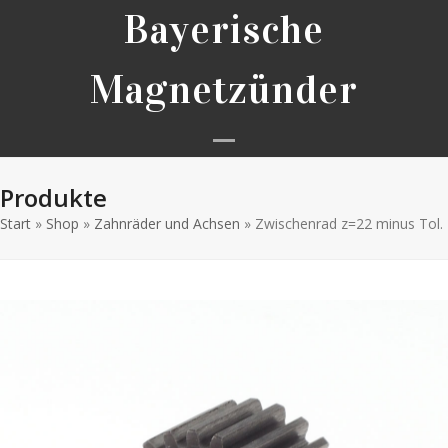
Skip
Bayerische
to
content
Magnetzünder
Open
Close
Produkte
mobile
mobile
Start
»
Shop
»
Zahnräder und Achsen
menu
menu
»
Zwischenrad z=22 minus Tol.