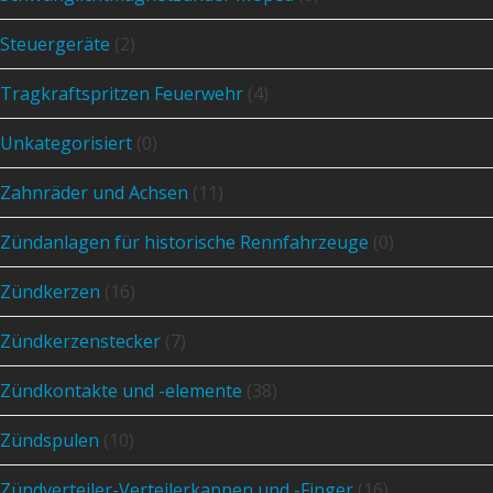
Steuergeräte
(2)
Tragkraftspritzen Feuerwehr
(4)
Unkategorisiert
(0)
Zahnräder und Achsen
(11)
Zündanlagen für historische Rennfahrzeuge
(0)
Zündkerzen
(16)
Zündkerzenstecker
(7)
Zündkontakte und -elemente
(38)
Zündspulen
(10)
Zündverteiler-Verteilerkappen und -Finger
(16)