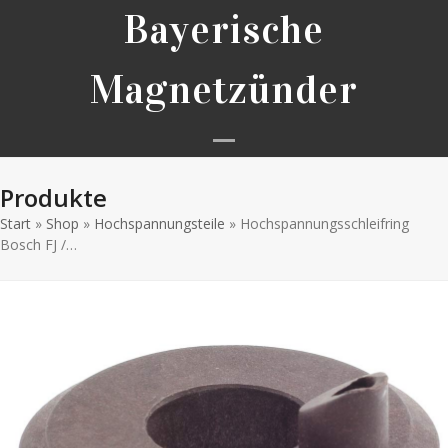
Skip
Bayerische
to
content
Magnetzünder
Open
Close
Produkte
mobile
mobile
Start
»
Shop
»
Hochspannungsteile
menu
menu
»
Hochspannungsschleifring
Bosch FJ /…