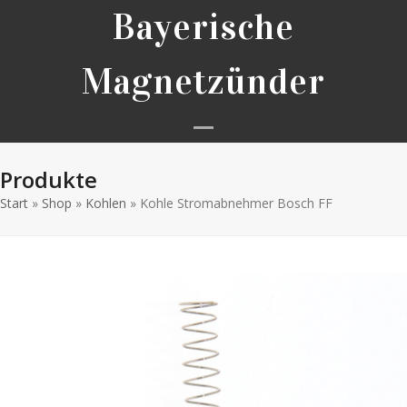
Skip
Bayerische
to
content
Magnetzünder
Open
Close
Produkte
mobile
mobile
Start
»
Shop
»
Kohlen
»
Kohle Stromabnehmer Bosch FF
menu
menu