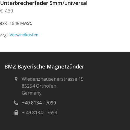
Unterbrecherfeder 5mm/universal
€
7,30
exkl. 19 % MwSt.
zzgl.
Versandkosten
BMZ Bayerische Magnetzünder
Wiedenzhausenerstrasse 15
85254 Orthofen
Germany
+49 8134 - 7090
+ 49 8134 - 7693